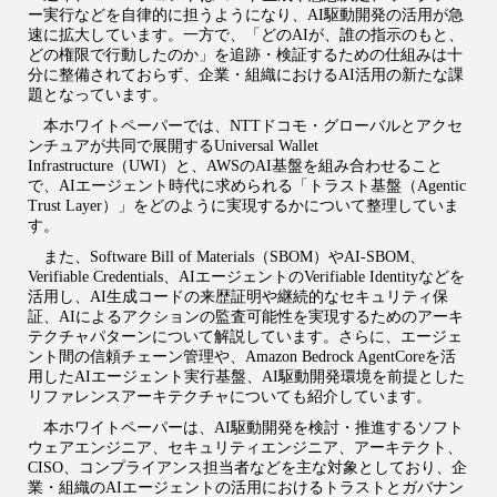
ー実行などを自律的に担うようになり、AI駆動開発の活用が急
速に拡大しています。一方で、「どのAIが、誰の指示のもと、
どの権限で行動したのか」を追跡・検証するための仕組みは十
分に整備されておらず、企業・組織におけるAI活用の新たな課
題となっています。
本ホワイトペーパーでは、NTTドコモ・グローバルとアクセ
ンチュアが共同で展開するUniversal Wallet
Infrastructure（UWI）と、AWSのAI基盤を組み合わせること
で、AIエージェント時代に求められる「トラスト基盤（Agentic
Trust Layer）」をどのように実現するかについて整理していま
す。
また、Software Bill of Materials（SBOM）やAI-SBOM、
Verifiable Credentials、AIエージェントのVerifiable Identityなどを
活用し、AI生成コードの来歴証明や継続的なセキュリティ保
証、AIによるアクションの監査可能性を実現するためのアーキ
テクチャパターンについて解説しています。さらに、エージェ
ント間の信頼チェーン管理や、Amazon Bedrock AgentCoreを活
用したAIエージェント実行基盤、AI駆動開発環境を前提とした
リファレンスアーキテクチャについても紹介しています。
本ホワイトペーパーは、AI駆動開発を検討・推進するソフト
ウェアエンジニア、セキュリティエンジニア、アーキテクト、
CISO、コンプライアンス担当者などを主な対象としており、企
業・組織のAIエージェントの活用におけるトラストとガバナン